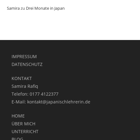
Samira
zu
Drei Monate in Japan
IMPRESSUM
DATENSCHUTZ
KONTAKT
Samira Rafiq
Telefon: 0177 4122377
E-Mail:
kontakt@japanischlehrerin.de
HOME
ÜBER MICH
UNTERRICHT
BLOG