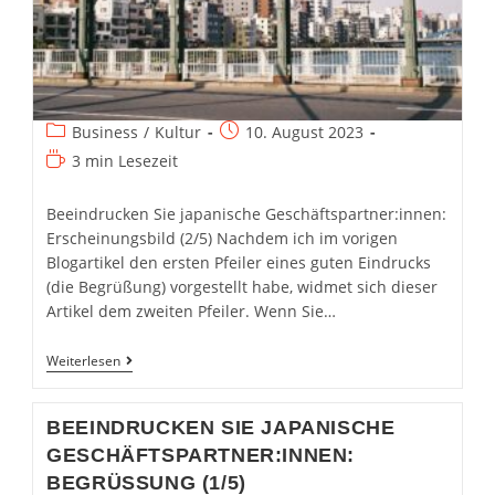
Beitrags-
Beitrag
Business
/
Kultur
10. August 2023
Kategorie:
veröffentlicht:
Lesedauer:
3 min Lesezeit
Beeindrucken Sie japanische Geschäftspartner:innen:
Erscheinungsbild (2/5) Nachdem ich im vorigen
Blogartikel den ersten Pfeiler eines guten Eindrucks
(die Begrüßung) vorgestellt habe, widmet sich dieser
Artikel dem zweiten Pfeiler. Wenn Sie…
Beeindrucken
Weiterlesen
Sie
Japanische
Geschäftspartner:innen:
BEEINDRUCKEN SIE JAPANISCHE
Erscheinungsbild
(2/5)
GESCHÄFTSPARTNER:INNEN:
BEGRÜSSUNG (1/5)