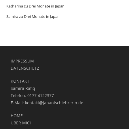
Katharina
zu
Drei Monate in Japan
Samira
zu
Drei Monate in Japan
IMPRESSUM
DATENSCHUTZ
KONTAKT
Samira Rafiq
Telefon: 0177 4122377
E-Mail:
kontakt@japanischlehrerin.de
HOME
ÜBER MICH