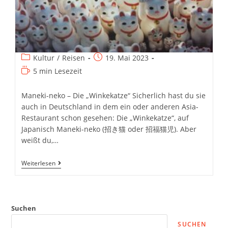
Beitrags-
Beitrag
Kultur
/
Reisen
19. Mai 2023
Kategorie:
veröffentlicht:
Lesedauer:
5 min Lesezeit
Maneki-neko – Die „Winkekatze“ Sicherlich hast du sie
auch in Deutschland in dem ein oder anderen Asia-
Restaurant schon gesehen: Die „Winkekatze“, auf
Japanisch Maneki-neko (招き猫 oder 招福猫児). Aber
weißt du,…
Maneki-
Weiterlesen
Neko
–
Die
„Winkekatze“
Suchen
SUCHEN