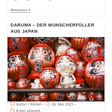
Beeindrucken
Weiterlesen
Sie
Japanische
Geschäftspartner:innen:
DARUMA – DER WUNSCHERFÜLLER
Begrüßung
(1/5)
AUS JAPAN
Beitrags-
Beitrag
Kultur
/
Reisen
26. Mai 2023
Kategorie:
veröffentlicht:
Lesedauer:
8 min Lesezeit