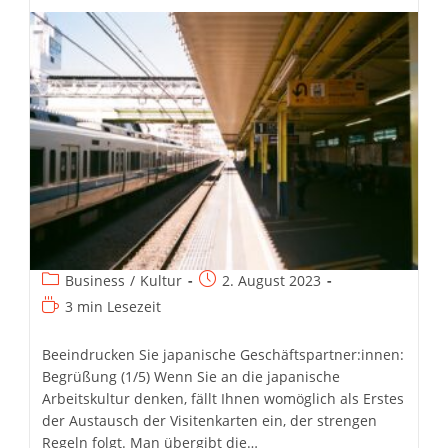
Beitrags-
Beitrag
Business
/
Kultur
2. August 2023
Kategorie:
veröffentlicht:
Lesedauer:
3 min Lesezeit
Beeindrucken Sie japanische Geschäftspartner:innen:
Begrüßung (1/5) Wenn Sie an die japanische
Arbeitskultur denken, fällt Ihnen womöglich als Erstes
der Austausch der Visitenkarten ein, der strengen
Regeln folgt. Man übergibt die…